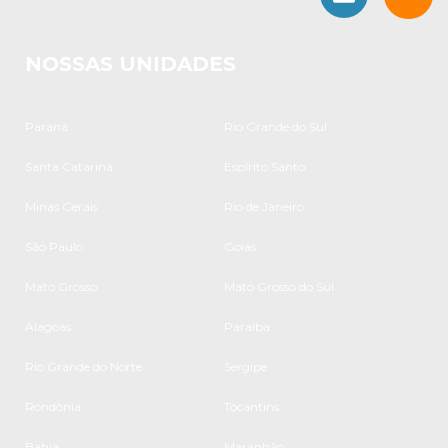
NOSSAS UNIDADES
Paraná
Rio Grande do Sul
Santa Catarina
Espírito Santo
Minas Gerais
Rio de Janeiro
São Paulo
Goiás
Mato Grosso
Mato Grosso do Sul
Alagoas
Paraíba
Rio Grande do Norte
Sergipe
Rondônia
Tocantins
Bahia
Maranhão